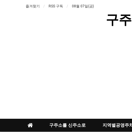
즐겨찾기
RSS 구독
08월 07일(금)
구주
구주소를 신주소로
지역별공영주