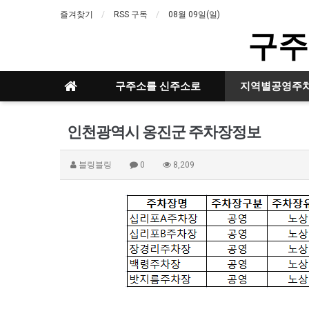
즐겨찾기
RSS 구독
08월 09일(일)
구주
구주소를 신주소로
지역별공영주
인천광역시 옹진군 주차장정보
블링블링
0
8,209