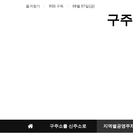
즐겨찾기
RSS 구독
08월 07일(금)
구주
구주소를 신주소로
지역별공영주