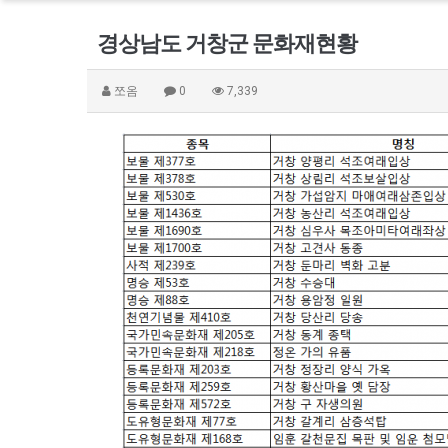
경상남도 거창군 문화재현황
쪼옴
0
7,339