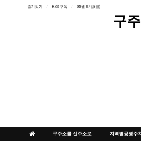
즐겨찾기
RSS 구독
08월 07일(금)
구주
구주소를 신주소로
지역별공영주