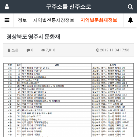
구주소를 신주소로
도시공원정보
지역별전통시장정보
지역별문화재정보
경상북도 영주시 문화재
쪼옴
0
7,018
2019.11.04 17:56